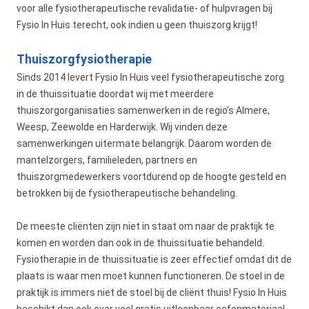
voor alle fysiotherapeutische revalidatie- of hulpvragen bij
Fysio In Huis terecht, ook indien u geen thuiszorg krijgt!
Thuiszorgfysiotherapie
Sinds 2014 levert Fysio In Huis veel fysiotherapeutische zorg
in de thuissituatie doordat wij met meerdere
thuiszorgorganisaties samenwerken in de regio’s Almere,
Weesp, Zeewolde en Harderwijk. Wij vinden deze
samenwerkingen uitermate belangrijk. Daarom worden de
mantelzorgers, familieleden, partners en
thuiszorgmedewerkers voortdurend op de hoogte gesteld en
betrokken bij de fysiotherapeutische behandeling.
De meeste cliënten zijn niet in staat om naar de praktijk te
komen en worden dan ook in de thuissituatie behandeld.
Fysiotherapie in de thuissituatie is zeer effectief omdat dit de
plaats is waar men moet kunnen functioneren. De stoel in de
praktijk is immers niet de stoel bij de cliënt thuis! Fysio In Huis
beschikt dan ook over veel gratis uitleenbaar oefenmateriaal.